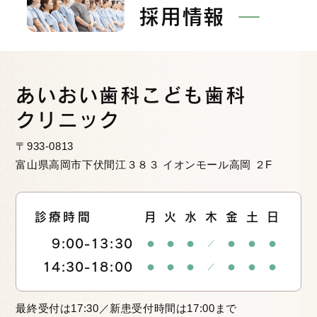
採用情報
あいおい歯科
こども歯科
クリニック
〒933-0813
富山県高岡市下伏間江３８３
イオンモール高岡 ２F
診療時間
月
火
水
木
金
土
日
9:00-13:30
14:30-18:00
最終受付は17:30／新患受付時間は17:00まで